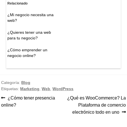
Relacionado
¿Mi negocio necesita una
web?
¿Quieres tener una web
para tu negocio?
¿Cómo emprender un
negocio online?
Categoría:
Blog
Etiquetas:
Marketing
,
Web
,
WordPress
Anterior:
Siguiente:
¿Cómo tener presencia
¿Qué es WooCommerce? La
Navegación
online?
Plataforma de comercio
de
electrónico todo en uno
entradas