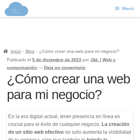
Menú
Ir
Ir
a
al
J&L
la
contenido
navegación
Mundo Web
Inicio
Blog
¿Cómo crear una web para mi negocio?
Contacto
Publicado el
5 de diciembre de 2023
por
J&L | Web y
comunicación
—
Deja un comentario
Soporte
¿Cómo crear una web
para mi negocio?
En la era digital actual, tener presencia en línea es
crucial para el éxito de cualquier negocio.
La creación
de un sitio web efectivo
no solo aumenta la visibilidad
de tu empresa, sino que también te
brinda la