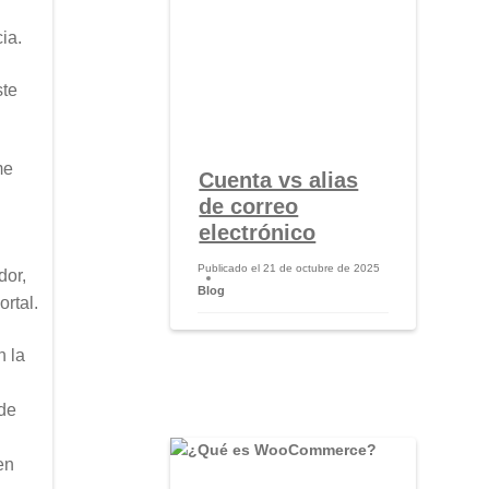
ia.
ste
me
Cuenta vs alias
de correo
electrónico
Publicado el
21 de octubre de 2025
dor,
Blog
ortal.
n la
ede
en