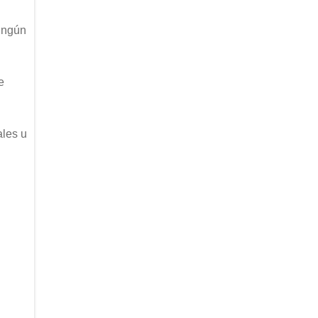
ningún
e
ales u