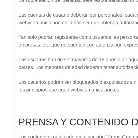
La suplantación de identidad será responsabilidad únic
Las cuentas de usuario deberán ser personales, cada p
webycomunicacion.es, a nos ser que obtenga autoriza
Tan solo podrán registrarse como usuarios las personas
empresas, etc. que no cuenten con autorización expr
Los usuarios han de ser mayores de 18 años o de aque
países. Los menores de edad deberán tener autorizació
Los usuarios podrán ser bloqueados o expulsados sin p
los principios que rigen webycomunicacion.es.
PRENSA Y CONTENIDO 
Los contenidos publicado en la sección “Prensa” en par