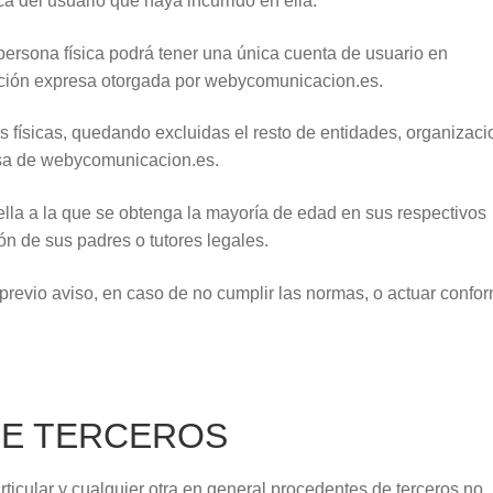
a del usuario que haya incurrido en ella.
ersona física podrá tener una única cuenta de usuario en
ción expresa otorgada por webycomunicacion.es.
 físicas, quedando excluidas el resto de entidades, organizaci
esa de webycomunicacion.es.
lla a la que se obtenga la mayoría de edad en sus respectivos
n de sus padres o tutores legales.
revio aviso, en caso de no cumplir las normas, o actuar confo
DE TERCEROS
ticular y cualquier otra en general procedentes de terceros no