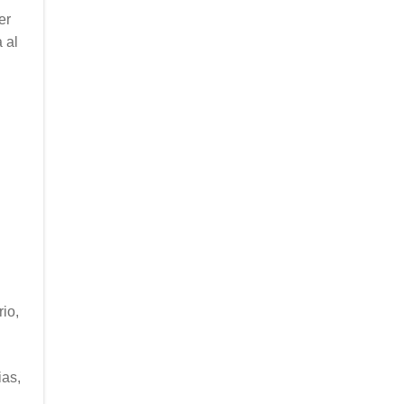
er
 al
io,
ias,