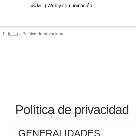
Ir
Ir
a
al
la
contenido
navegación
Inicio
Política de privacidad
Política de privacidad
GENERALIDADES