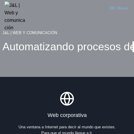
Menú
Ir
Ir
a
al
J&L
la
contenido
J&L | WEB Y COMUNICACIÓN
navegación
Mundo Web
Automatizando procesos de
Contacto
Soporte
Web corporativa
Una ventana a Internet para decir al mundo que existes.
Para que el mundo llegue a ti.