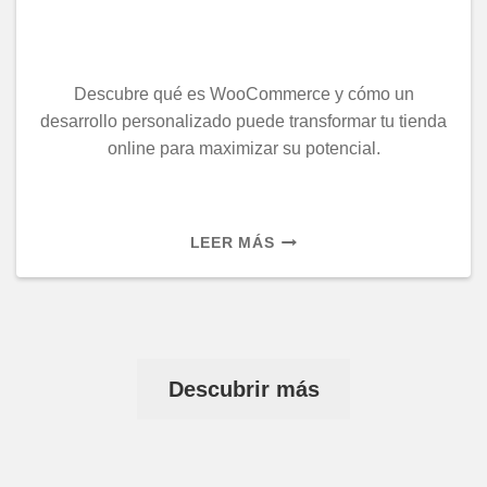
Descubre qué es WooCommerce y cómo un
desarrollo personalizado puede transformar tu tienda
online para maximizar su potencial.
¿QUÉ
LEER MÁS
ES
WOOCOMMERCE
Y
POR
QUÉ
ES
Descubrir más
UNA
OPCIÓN
PARA
TU