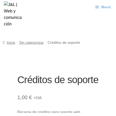
Menú
Ir
Ir
a
al
J&L
la
contenido
navegación
Mundo Web
Inicio
Sin categorizar
Créditos de soporte
Contacto
Soporte
Créditos de soporte
1,00
€
+IVA
Recarga de créditos para soporte web.