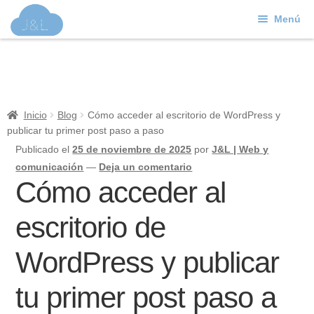
Menú
Ir
Ir
a
al
J&L
la
contenido
navegación
Mundo Web
Inicio
Blog
Cómo acceder al escritorio de WordPress y
publicar tu primer post paso a paso
Contacto
Publicado el
25 de noviembre de 2025
por
J&L | Web y
Soporte
comunicación
—
Deja un comentario
Cómo acceder al
escritorio de
WordPress y publicar
tu primer post paso a