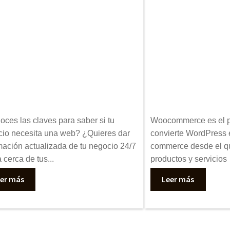
ces las claves para saber si tu
Woocommerce es el pl
io necesita una web? ¿Quieres dar
convierte WordPress 
mación actualizada de tu negocio 24/7
commerce desde el q
a cerca de tus...
productos y servicios
er más
Leer más