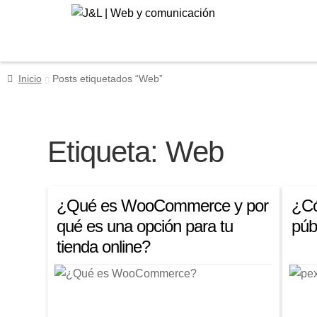
Ir
Ir
a
al
la
contenido
navegación
Inicio
Posts etiquetados “Web”
Etiqueta:
Web
¿Qué es WooCommerce y por
¿Có
qué es una opción para tu
púb
tienda online?