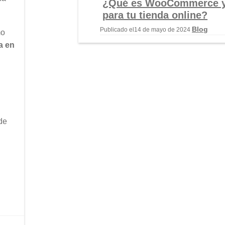
¿Qué es WooCommerce y 
para tu tienda online?
Blog
Publicado el
14 de mayo de 2024
mo
a en
de