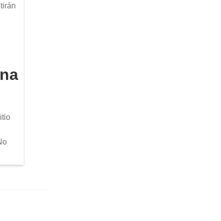
tirán
una
tio
No