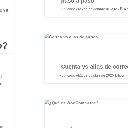
paso a paso
Blo
Publicado el
25 de noviembre de 2025
en tu
o?
Cuenta vs alias de corre
Blog
Publicado el
21 de octubre de 2025
a.
en
na