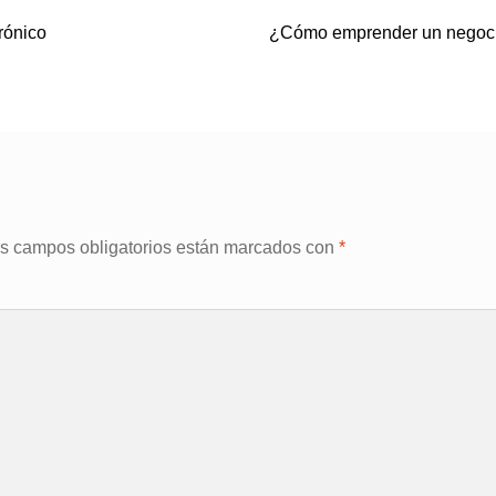
Siguiente:
rónico
¿Cómo emprender un negoci
s campos obligatorios están marcados con
*