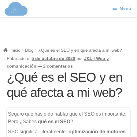
Menú
Ir
Ir
a
al
J&L
la
contenido
navegación
Mundo Web
Inicio
Blog
¿Qué es el SEO y en qué afecta a mi web?
Contacto
Publicado el
5 de octubre de 2020
por
J&L | Web y
comunicación
—
2 comentarios
Soporte
¿Qué es el SEO y en
qué afecta a mi web?
Seguro que has oido hablar que el SEO es importante.
Pero ¿Sabes
qué es el SEO
?
SEO significa -literalmente-
optimización de motores