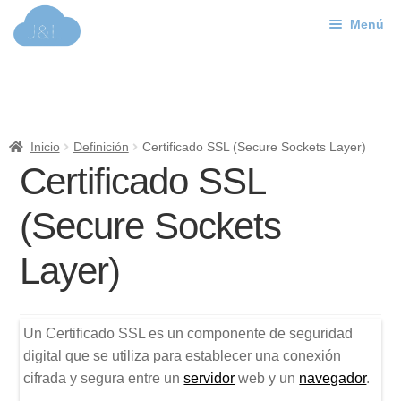
Menú
Ir
Ir
a
al
J&L
la
contenido
navegación
Mundo Web
Inicio
Definición
Certificado SSL (Secure Sockets Layer)
Contacto
Certificado SSL
Soporte
(Secure Sockets
Layer)
Un Certificado SSL es un componente de seguridad
digital que se utiliza para establecer una conexión
cifrada y segura entre un
servidor
web y un
navegador
.