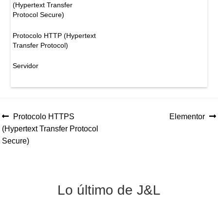
(Hypertext Transfer
Protocol Secure)
Protocolo HTTP (Hypertext
Transfer Protocol)
Servidor
Anterior:
Siguiente:
Protocolo HTTPS
Elementor
Navegación
(Hypertext Transfer Protocol
de
Secure)
entradas
Lo último de J&L