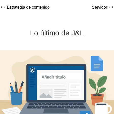
Anterior:
Siguiente:
Estrategia de contenido
Servidor
Navegación
de
entradas
Lo último de J&L