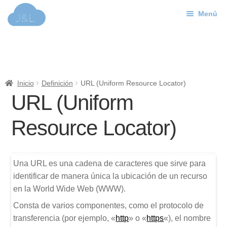
Menú
Ir
Ir
a
al
J&L
la
contenido
navegación
Mundo Web
Inicio
Definición
URL (Uniform Resource Locator)
Contacto
URL (Uniform
Soporte
Resource Locator)
Una URL es una cadena de caracteres que sirve para
identificar de manera única la ubicación de un recurso
en la World Wide Web (WWW).
Consta de varios componentes, como el protocolo de
transferencia (por ejemplo, «
http
» o «
https
«), el nombre