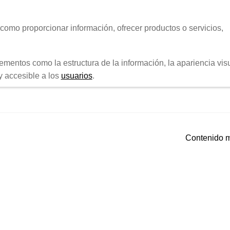
 como proporcionar información, ofrecer productos o servicios,
ementos como la estructura de la información, la apariencia vis
y accesible a los
usuarios
.
Siguiente:
Contenido m