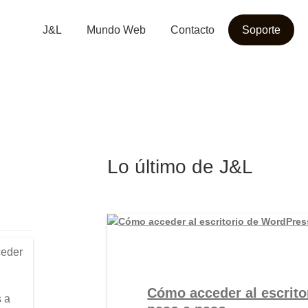
J&L
Mundo Web
Contacto
Soporte
Lo último de J&L
ceder
Cómo acceder al escrito
s a