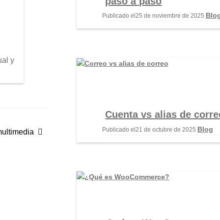
paso a paso
Blo
Publicado el
25 de noviembre de 2025
ual y
Cuenta vs alias de corre
Blog
Publicado el
21 de octubre de 2025
ultimedia