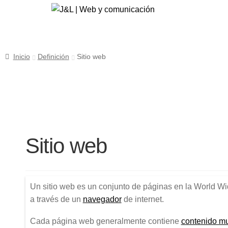
Ir
Ir
a
al
la
contenido
navegación
Inicio
Definición
Sitio web
Sitio web
Un sitio web es un conjunto de páginas en la World W
a través de un
navegador
de internet.
Cada página web generalmente contiene
contenido mu