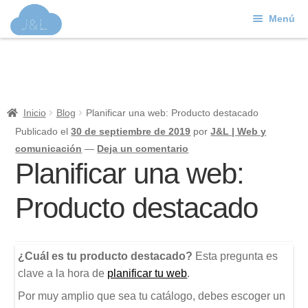
Menú
Ir
Ir
a
al
J&L
la
contenido
navegación
Mundo Web
Inicio
Blog
Planificar una web: Producto destacado
Contacto
Publicado el
30 de septiembre de 2019
por
J&L | Web y
comunicación
—
Deja un comentario
Soporte
Planificar una web:
Producto destacado
¿Cuál es tu producto destacado?
Esta pregunta es
clave a la hora de
planificar tu web
.
Por muy amplio que sea tu catálogo, debes escoger un