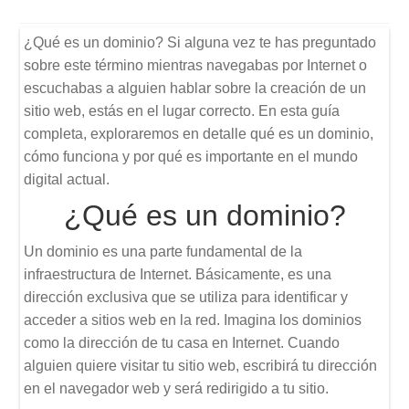
¿Qué es un dominio? Si alguna vez te has preguntado
sobre este término mientras navegabas por Internet o
escuchabas a alguien hablar sobre la creación de un
sitio web, estás en el lugar correcto. En esta guía
completa, exploraremos en detalle qué es un dominio,
cómo funciona y por qué es importante en el mundo
digital actual.
¿Qué es un dominio?
Un dominio es una parte fundamental de la
infraestructura de Internet. Básicamente, es una
dirección exclusiva que se utiliza para identificar y
acceder a sitios web en la red. Imagina los dominios
como la dirección de tu casa en Internet. Cuando
alguien quiere visitar tu sitio web, escribirá tu dirección
en el navegador web y será redirigido a tu sitio.