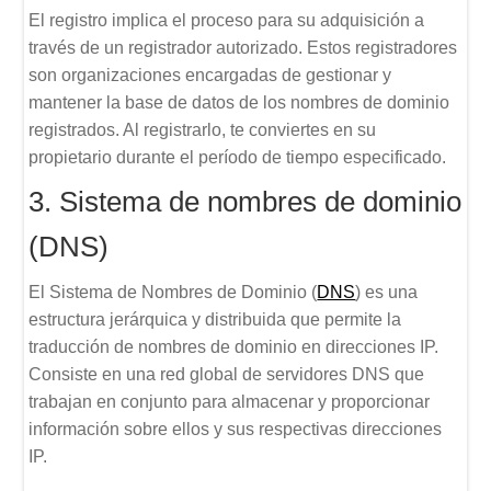
El registro implica el proceso para su adquisición a
través de un registrador autorizado. Estos registradores
son organizaciones encargadas de gestionar y
mantener la base de datos de los nombres de dominio
registrados. Al registrarlo, te conviertes en su
propietario durante el período de tiempo especificado.
3. Sistema de nombres de dominio
(DNS)
El Sistema de Nombres de Dominio (
DNS
) es una
estructura jerárquica y distribuida que permite la
traducción de nombres de dominio en direcciones IP.
Consiste en una red global de servidores DNS que
trabajan en conjunto para almacenar y proporcionar
información sobre ellos y sus respectivas direcciones
IP.