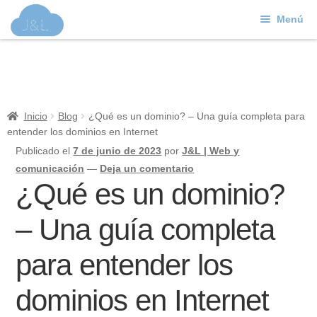
Menú
Ir
Ir
a
al
J&L
la
contenido
navegación
Mundo Web
Inicio
Blog
¿Qué es un dominio? – Una guía completa para
entender los dominios en Internet
Contacto
Publicado el
7 de junio de 2023
por
J&L | Web y
Soporte
comunicación
—
Deja un comentario
¿Qué es un dominio?
– Una guía completa
para entender los
dominios en Internet