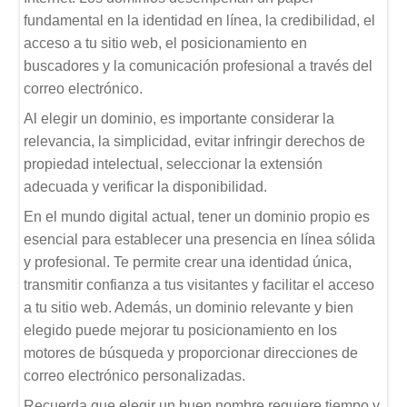
fundamental en la identidad en línea, la credibilidad, el
acceso a tu sitio web, el posicionamiento en
buscadores y la comunicación profesional a través del
correo electrónico.
Al elegir un dominio, es importante considerar la
relevancia, la simplicidad, evitar infringir derechos de
propiedad intelectual, seleccionar la extensión
adecuada y verificar la disponibilidad.
En el mundo digital actual, tener un dominio propio es
esencial para establecer una presencia en línea sólida
y profesional. Te permite crear una identidad única,
transmitir confianza a tus visitantes y facilitar el acceso
a tu sitio web. Además, un dominio relevante y bien
elegido puede mejorar tu posicionamiento en los
motores de búsqueda y proporcionar direcciones de
correo electrónico personalizadas.
Recuerda que elegir un buen nombre requiere tiempo y