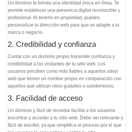
Un dominio te brinda una identidad única en línea. Te
permite establecer una presencia digital reconocible y
profesional. Al tenerlo en propiedad, puedes
personalizar tu dirección web para que se adapte a tu
marca o negocio.
2. Credibilidad y confianza
Contar con un dominio propio transmite confianza y
credibilidad a los visitantes de tu sitio web. Los
usuarios perciben como más fiables a aquellos sitios
web que tienen un nombre propio en comparación con
aquellos que utilizan otros gratuitos o subdominios.
3. Facilidad de acceso
Un dominio y fácil de recordar facilita a los usuarios
encontrar y acceder a tu sitio web. Debe ser relevante y
fácil de escribir, ya que simplifica el proceso por el que