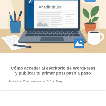
Cómo acceder al escritorio de WordPress
y publicar tu primer post paso a paso
Blog
Publicado el
25 de noviembre de 2025