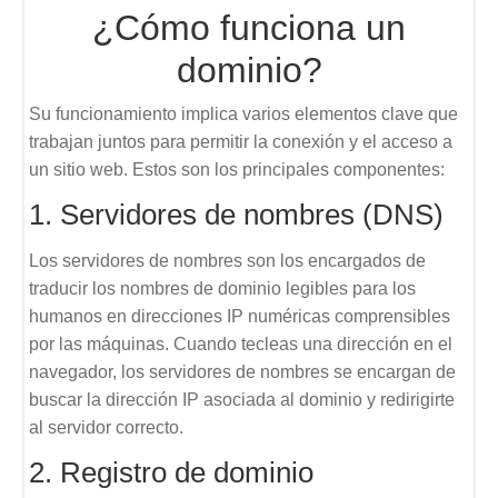
¿Cómo funciona un
dominio?
Su funcionamiento implica varios elementos clave que
trabajan juntos para permitir la conexión y el acceso a
un sitio web. Estos son los principales componentes:
1. Servidores de nombres (DNS)
Los servidores de nombres son los encargados de
traducir los nombres de dominio legibles para los
humanos en direcciones IP numéricas comprensibles
por las máquinas. Cuando tecleas una dirección en el
navegador, los servidores de nombres se encargan de
buscar la dirección IP asociada al dominio y redirigirte
al servidor correcto.
2. Registro de dominio