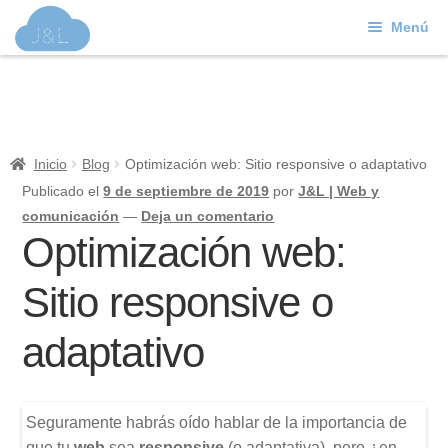
Menú
Ir
Ir
a
al
J&L
la
contenido
navegación
Mundo Web
Inicio
Blog
Optimización web: Sitio responsive o adaptativo
Contacto
Publicado el
9 de septiembre de 2019
por
J&L | Web y
comunicación
—
Deja un comentario
Soporte
Optimización web:
Sitio responsive o
adaptativo
Seguramente habrás oído hablar de la importancia de
que tu
web
sea
responsive
(o adaptativa), pero ¿en