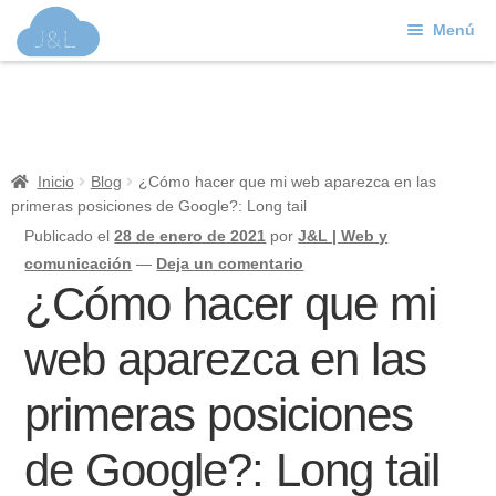
Menú
Ir
Ir
a
al
J&L
la
contenido
navegación
Mundo Web
Inicio
Blog
¿Cómo hacer que mi web aparezca en las
primeras posiciones de Google?: Long tail
Contacto
Publicado el
28 de enero de 2021
por
J&L | Web y
Soporte
comunicación
—
Deja un comentario
¿Cómo hacer que mi
web aparezca en las
primeras posiciones
de Google?: Long tail