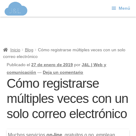
Menú
Ir
Ir
a
al
J&L
la
contenido
navegación
Mundo Web
Inicio
Blog
Cómo registrarse múltiples veces con un solo
correo electrónico
Contacto
Publicado el
27 de enero de 2019
por
J&L | Web y
Soporte
comunicación
—
Deja un comentario
Cómo registrarse
múltiples veces con un
solo correo electrónico
Muchos servicios
on-line
, gratuitos o no, emplean