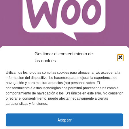
Gestionar el consentimiento de
las cookies
Utilizamos tecnologías como las cookies para almacenar y/o acceder a la
¿Qué es WooCommerce y por qué es una
información del dispositivo. Lo hacemos para mejorar la experiencia de
opción para tu tienda online?
navegación y para mostrar anuncios (no) personalizados. El
consentimiento a estas tecnologías nos permitirá procesar datos como el
Blog
Publicado el
14 de mayo de 2024
comportamiento de navegación o los ID's únicos en este sitio. No consentir
o retirar el consentimiento, puede afectar negativamente a ciertas
características y funciones.
Aceptar