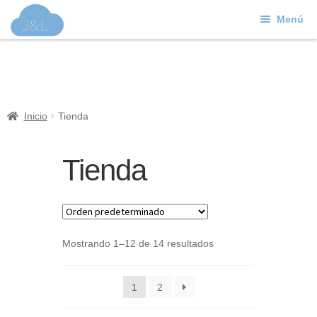
Menú
Ir
Ir
a
al
J&L
la
contenido
navegación
Mundo Web
Inicio
Tienda
Contacto
Tienda
Soporte
Mostrando 1–12 de 14 resultados
1
2