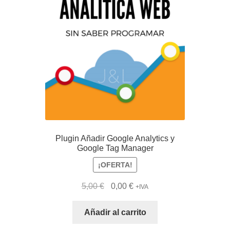
Plugin Añadir Google Analytics y
Google Tag Manager
¡OFERTA!
El
El
5,00
€
0,00
€
+IVA
precio
precio
original
actual
Añadir al carrito
era:
es: