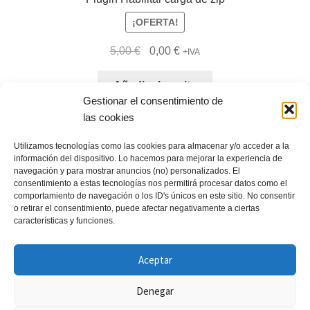
¡OFERTA!
El
El
5,00
€
0,00
€
+IVA
precio
precio
original
actual
Añadir al carrito
Gestionar el consentimiento de
era:
es:
las cookies
5,00 €.
0,00 €.
Utilizamos tecnologías como las cookies para almacenar y/o acceder a la
información del dispositivo. Lo hacemos para mejorar la experiencia de
navegación y para mostrar anuncios (no) personalizados. El
consentimiento a estas tecnologías nos permitirá procesar datos como el
Mostrando 1–12 de 14 resultados
comportamiento de navegación o los ID's únicos en este sitio. No consentir
o retirar el consentimiento, puede afectar negativamente a ciertas
características y funciones.
1
2
Aceptar
Denegar