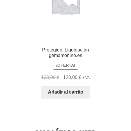
Protegido: Liquidación
gemamoñino.es
¡OFERTA!
El
El
130,00
€
120,00
€
+IVA
precio
precio
original
actual
Añadir al carrito
era:
es:
130,00 €.
120,00 €.