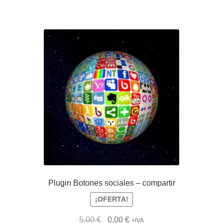
5,00 €.
0,00 €.
Plugin Botones sociales – compartir
¡OFERTA!
El
El
5,00
€
0,00
€
+IVA