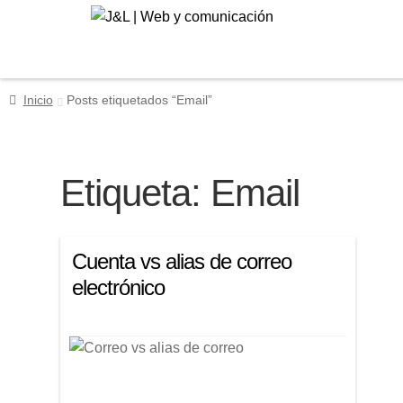
Ir
Ir
a
al
la
contenido
navegación
Inicio
Posts etiquetados “Email”
Etiqueta:
Email
Cuenta vs alias de correo
electrónico