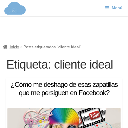
Menú
Ir
Ir
a
al
J&L
la
contenido
navegación
Mundo Web
Inicio
Posts etiquetados “cliente ideal”
Contacto
Etiqueta:
cliente ideal
Soporte
¿Cómo me deshago de esas zapatillas
que me persiguen en Facebook?