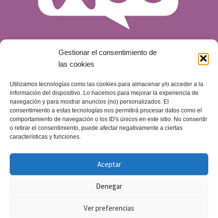
Gestionar el consentimiento de
las cookies
Utilizamos tecnologías como las cookies para almacenar y/o acceder a la
¿Qué es WooCommerce y por qué es una
información del dispositivo. Lo hacemos para mejorar la experiencia de
opción para tu tienda online?
navegación y para mostrar anuncios (no) personalizados. El
consentimiento a estas tecnologías nos permitirá procesar datos como el
Blog
Publicado el
14 de mayo de 2024
comportamiento de navegación o los ID's únicos en este sitio. No consentir
o retirar el consentimiento, puede afectar negativamente a ciertas
características y funciones.
Aceptar
Denegar
Ver preferencias
Copyright © 2019-2026 J&L | Web y comunicación -