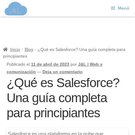
Menú
Ir
Ir
a
al
J&L
la
contenido
navegación
Mundo Web
Inicio
Blog
¿Qué es Salesforce? Una guía completa para
principiantes
Contacto
Publicado el
11 de abril de 2023
por
J&L | Web y
Soporte
comunicación
—
Deja un comentario
¿Qué es Salesforce?
Una guía completa
para principiantes
Salesforce es una plataforma en la nube que