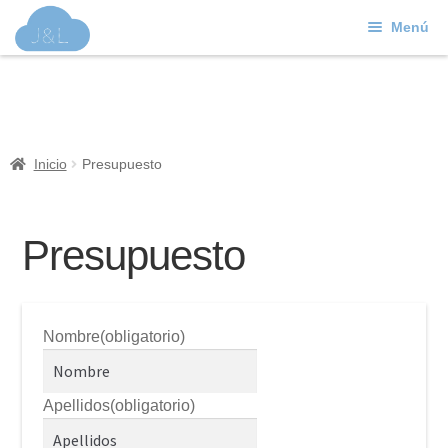
Menú
Ir
Ir
a
al
J&L
la
contenido
navegación
Mundo Web
Inicio
Presupuesto
Contacto
Soporte
Presupuesto
Nombre
(obligatorio)
Apellidos
(obligatorio)