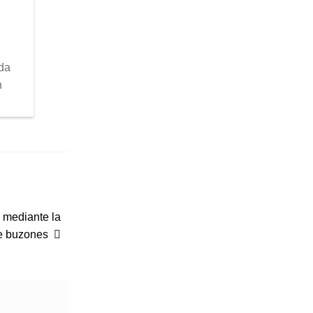
ada
n
o mediante la
e buzones