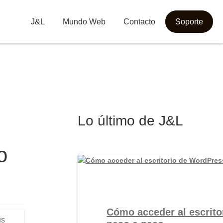
J&L
Mundo Web
Contacto
Soporte
Lo último de J&L
o
Cómo acceder al escrito
us