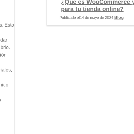
¿Qué es WooCommerce y 
para tu tienda online?
Blog
Publicado el
14 de mayo de 2024
s. Esto
ndar
brio.
ión
iales,
nico.
u