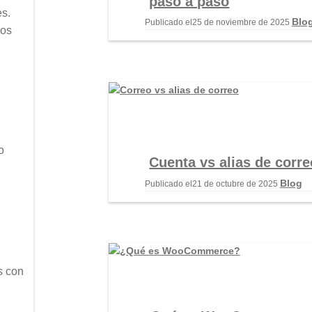
paso a paso
es.
Blo
Publicado el
25 de noviembre de 2025
mos
o
Cuenta vs alias de corre
Blog
Publicado el
21 de octubre de 2025
s con