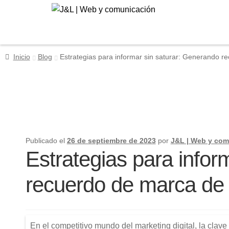
Ir
Ir
a
al
la
contenido
navegación
Inicio
Blog
Estrategias para informar sin saturar: Generando r
Publicado el
26 de septiembre de 2023
por
J&L | Web y com
Estrategias para infor
recuerdo de marca de 
En el competitivo mundo del marketing digital, la clav