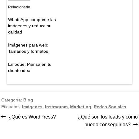
Relacionado
WhatsApp comprime las
imágenes y reduce su
calidad
Imágenes para web:
Tamaños y formatos
Enfoque: Piensa en tu
cliente ideal
Categoría:
Blog
Etiquetas:
Imágenes
,
Instragram
,
Marketing
,
Redes Sociales
Anterior:
Siguiente:
¿Qué es WordPress?
¿Qué son los leads y cómo
Navegación
puedo conseguirlos?
de