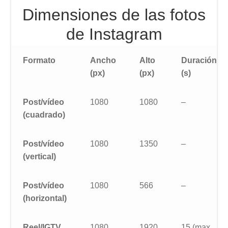
Dimensiones de las fotos
de Instagram
Formato
Ancho
Alto
Duración
(px)
(px)
(s)
Post/vídeo
1080
1080
–
(cuadrado)
Post/vídeo
1080
1350
–
(vertical)
Post/vídeo
1080
566
–
(horizontal)
Reel/IGTV
1080
1920
15 (max