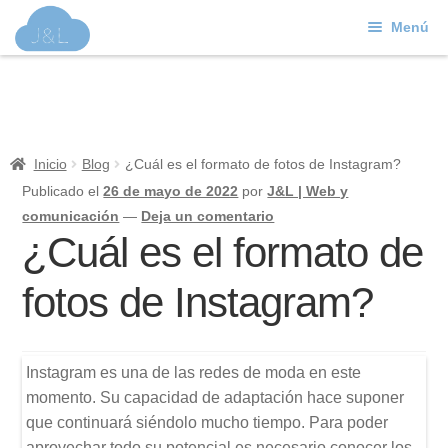
Menú
Ir
Ir
a
al
J&L
la
contenido
navegación
Mundo Web
Inicio
Blog
¿Cuál es el formato de fotos de Instagram?
Contacto
Publicado el
26 de mayo de 2022
por
J&L | Web y
comunicación
—
Deja un comentario
Soporte
¿Cuál es el formato de
fotos de Instagram?
Instagram es una de las redes de moda en este
momento. Su capacidad de adaptación hace suponer
que continuará siéndolo mucho tiempo. Para poder
aprovechar todo su potencial es necesario conocer los