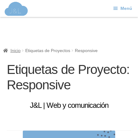
Menú
Ir
Ir
a
al
J&L
la
contenido
navegación
Mundo Web
Inicio
Etiquetas de Proyectos
Responsive
Contacto
Etiquetas de Proyecto:
Soporte
Responsive
J&L | Web y comunicación