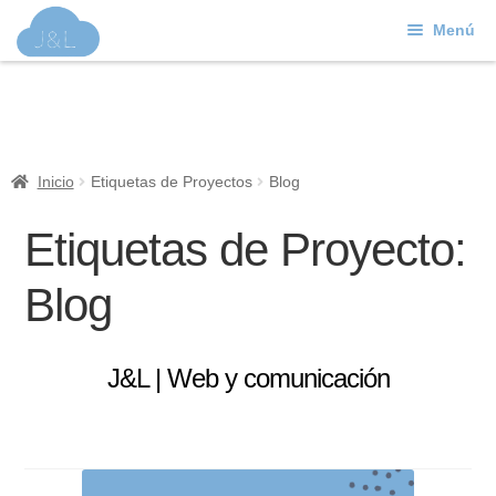
Menú
Ir
Ir
a
al
J&L
la
contenido
navegación
Mundo Web
Inicio
Etiquetas de Proyectos
Blog
Contacto
Etiquetas de Proyecto:
Soporte
Blog
J&L | Web y comunicación