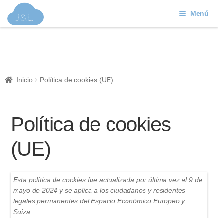
Menú
Ir
Ir
a
al
J&L
la
contenido
navegación
Mundo Web
Inicio
Política de cookies (UE)
Contacto
Soporte
Política de cookies
(UE)
Esta política de cookies fue actualizada por última vez el 9 de
mayo de 2024 y se aplica a los ciudadanos y residentes
legales permanentes del Espacio Económico Europeo y
Suiza.