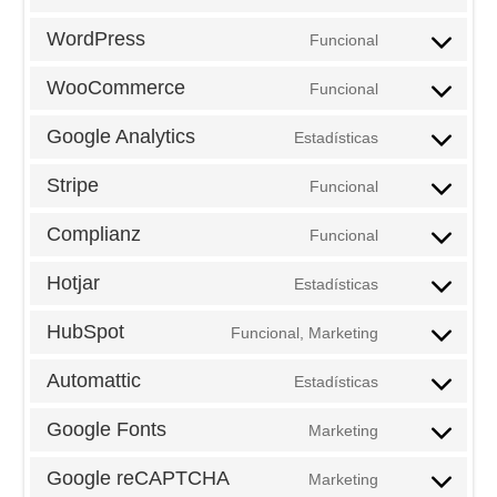
Consent
to
WordPress
Funcional
service
Consent
kadence-
to
WooCommerce
Funcional
blocks
service
Consent
wordpress
to
Google Analytics
Estadísticas
service
Consent
woocommerc
to
Stripe
Funcional
service
Consent
google-
to
Complianz
Funcional
analytics
service
Consent
stripe
to
Hotjar
Estadísticas
service
Consent
complianz
to
HubSpot
Funcional, Marketing
service
Consent
hotjar
to
Automattic
Estadísticas
service
Consent
hubspot
to
Google Fonts
Marketing
service
Consent
automattic
to
Google reCAPTCHA
Marketing
service
Consent