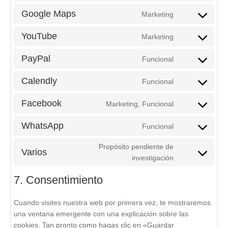
google-
to
Google Maps
Marketing
fonts
service
Consent
google-
to
YouTube
Marketing
recaptcha
service
Consent
google-
to
PayPal
Funcional
maps
service
Consent
youtube
to
Calendly
Funcional
service
Consent
paypal
to
Facebook
Marketing, Funcional
service
Consent
calendly
to
WhatsApp
Funcional
service
Consent
facebook
to
Propósito pendiente de
Varios
service
Consent
investigación
whatsapp
to
7. Consentimiento
service
varios
Cuando visites nuestra web por primera vez, te mostraremos
una ventana emergente con una explicación sobre las
cookies. Tan pronto como hagas clic en «Guardar