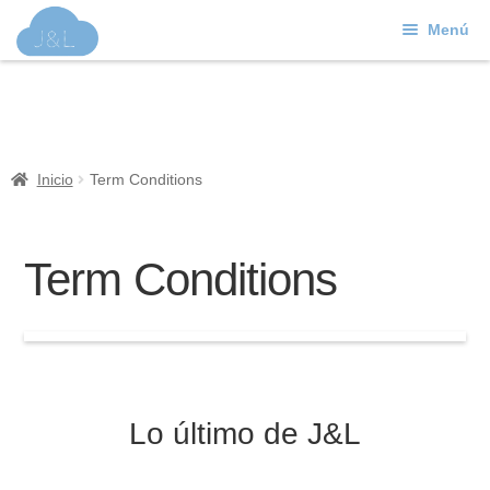
Menú
Ir
Ir
a
al
J&L
la
contenido
navegación
Mundo Web
Inicio
Term Conditions
Contacto
Soporte
Term Conditions
Lo último de J&L