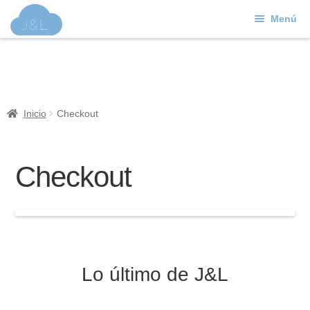
Menú
Ir
Ir
a
al
J&L
la
contenido
navegación
Mundo Web
Inicio
Checkout
Contacto
Soporte
Checkout
Lo último de J&L