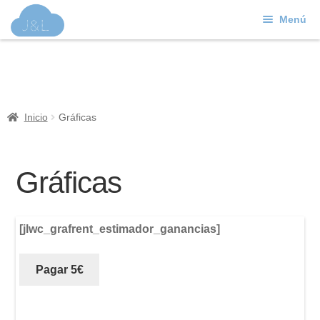
Menú
Ir
Ir
a
al
J&L
la
contenido
navegación
Mundo Web
Inicio
Gráficas
Contacto
Soporte
Gráficas
[jlwc_grafrent_estimador_ganancias]
Pagar 5€