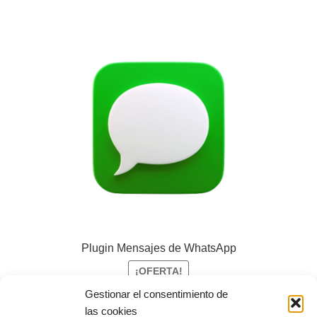
Plugin Mensajes de WhatsApp
¡OFERTA!
Gestionar el consentimiento de
El
El
5,00
€
0,00
€
+IVA
las cookies