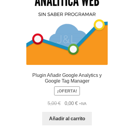
Plugin Añadir Google Analytics y
Google Tag Manager
¡OFERTA!
El
El
5,00
€
0,00
€
+IVA
precio
precio
original
actual
Añadir al carrito
era:
es:
5,00 €.
0,00 €.