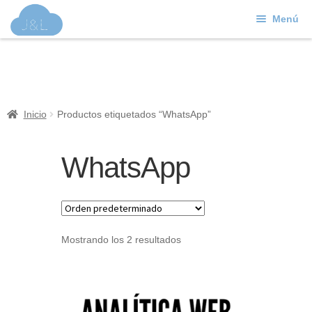
Menú
Ir
Ir
a
al
J&L
la
contenido
navegación
Mundo Web
Inicio
Productos etiquetados “WhatsApp”
Contacto
WhatsApp
Soporte
Mostrando los 2 resultados