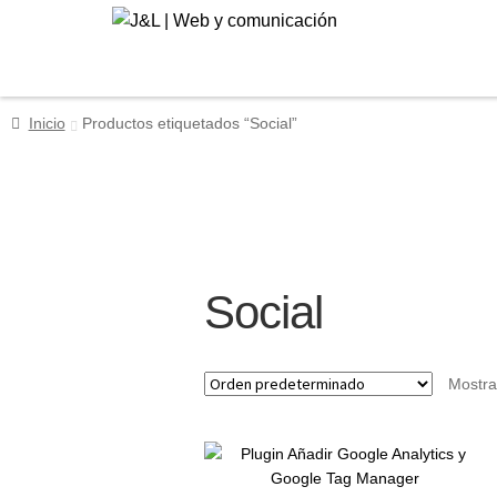
Ir
Ir
a
al
la
contenido
navegación
Inicio
Productos etiquetados “Social”
Social
Mostra