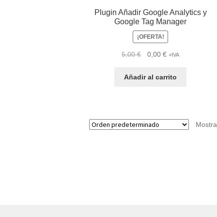
Plugin Añadir Google Analytics y
Google Tag Manager
¡OFERTA!
El
El
5,00
€
0,00
€
+IVA
precio
precio
original
actual
Añadir al carrito
era:
es:
5,00 €.
0,00 €.
Mostra