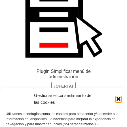
Plugin Simplificar menú de
administración
¡OFERTA!
Gestionar el consentimiento de
El
El
5,00
€
0,00
€
+IVA
las cookies
precio
precio
original
actual
Añadir al carrito
Utilizamos tecnologías como las cookies para almacenar y/o acceder a la
era:
es:
información del dispositivo. Lo hacemos para mejorar la experiencia de
navegación y para mostrar anuncios (no) personalizados. El
5,00 €.
0,00 €.