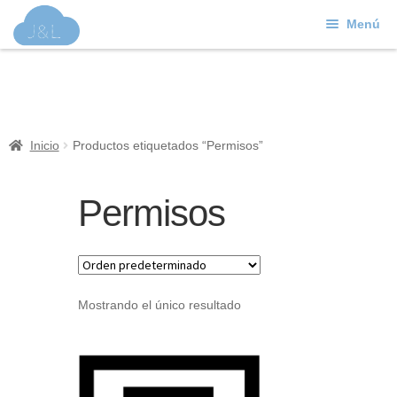
Menú
Ir
Ir
a
al
J&L
la
contenido
navegación
Mundo Web
Inicio
Productos etiquetados “Permisos”
Contacto
Permisos
Soporte
Mostrando el único resultado