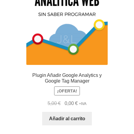
Plugin Añadir Google Analytics y
Google Tag Manager
¡OFERTA!
El
El
5,00
€
0,00
€
+IVA
precio
precio
original
actual
Añadir al carrito
era:
es:
5,00 €.
0,00 €.