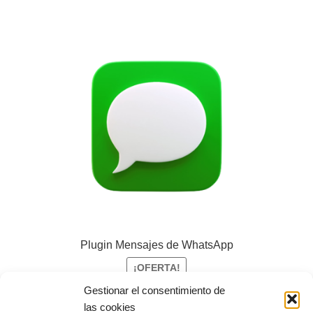
Plugin Mensajes de WhatsApp
¡OFERTA!
Gestionar el consentimiento de
El
El
5,00
€
0,00
€
+IVA
las cookies