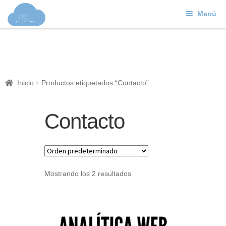
Menú
Ir
Ir
a
al
J&L
la
contenido
navegación
Mundo Web
Inicio
Productos etiquetados “Contacto”
Contacto
Contacto
Soporte
Mostrando los 2 resultados