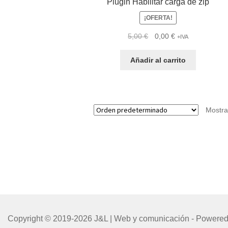
Plugin Habilitar carga de zip
¡OFERTA!
El
El
5,00
€
0,00
€
+IVA
precio
precio
original
actual
Añadir al carrito
era:
es:
5,00 €.
0,00 €.
Mostra
Copyright © 2019-2026 J&L | Web y comunicación - Powered