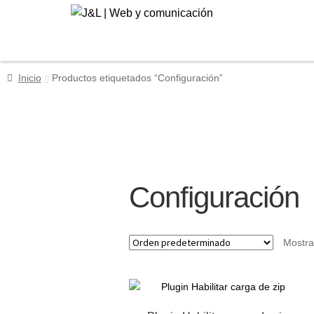
Ir
Ir
a
al
la
contenido
navegación
Inicio
Productos etiquetados “Configuración”
Configuración
Mostra