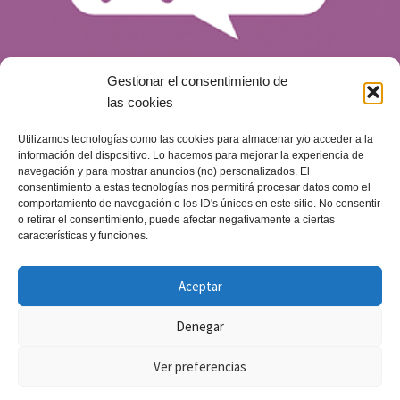
Gestionar el consentimiento de
las cookies
Utilizamos tecnologías como las cookies para almacenar y/o acceder a la
¿Qué es WooCommerce y por qué es una
información del dispositivo. Lo hacemos para mejorar la experiencia de
opción para tu tienda online?
navegación y para mostrar anuncios (no) personalizados. El
consentimiento a estas tecnologías nos permitirá procesar datos como el
Blog
Publicado el
14 de mayo de 2024
comportamiento de navegación o los ID's únicos en este sitio. No consentir
o retirar el consentimiento, puede afectar negativamente a ciertas
características y funciones.
Aceptar
Denegar
Ver preferencias
Copyright © 2019-2026 J&L | Web y comunicación -
0
Powered by:
J&L
|
Política de privacidad