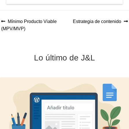
Anterior:
Siguiente:
Mínimo Producto Viable
Estrategia de contenido
Navegación
(MPV/MVP)
de
entradas
Lo último de J&L