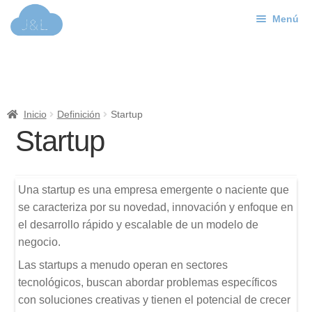
Menú
Ir
Ir
a
al
J&L
la
contenido
navegación
Mundo Web
Inicio
Definición
Startup
Contacto
Startup
Soporte
Una startup es una empresa emergente o naciente que
se caracteriza por su novedad, innovación y enfoque en
el desarrollo rápido y escalable de un modelo de
negocio.
Las startups a menudo operan en sectores
tecnológicos, buscan abordar problemas específicos
con soluciones creativas y tienen el potencial de crecer