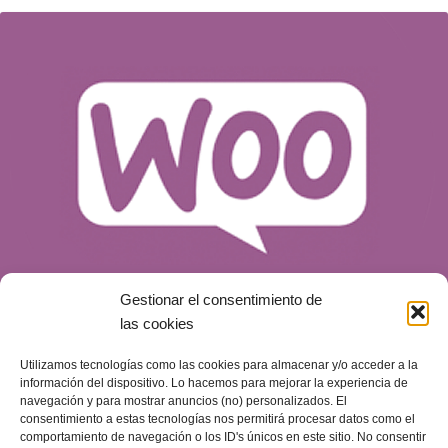
Gestionar el consentimiento de
las cookies
Utilizamos tecnologías como las cookies para almacenar y/o acceder a la
¿Qué es WooCommerce y por qué es una
información del dispositivo. Lo hacemos para mejorar la experiencia de
opción para tu tienda online?
navegación y para mostrar anuncios (no) personalizados. El
consentimiento a estas tecnologías nos permitirá procesar datos como el
Blog
Publicado el
14 de mayo de 2024
comportamiento de navegación o los ID's únicos en este sitio. No consentir