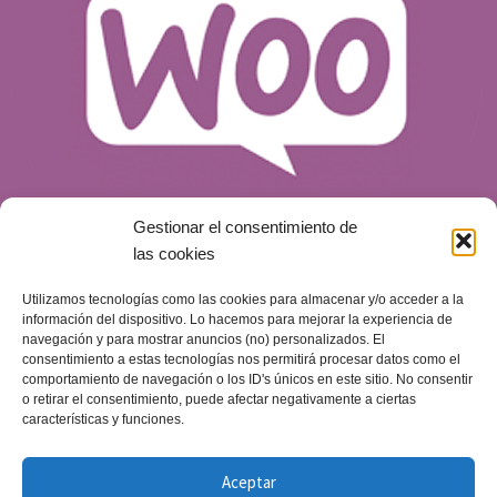
Gestionar el consentimiento de
las cookies
Utilizamos tecnologías como las cookies para almacenar y/o acceder a la
¿Qué es WooCommerce y por qué es una
información del dispositivo. Lo hacemos para mejorar la experiencia de
opción para tu tienda online?
navegación y para mostrar anuncios (no) personalizados. El
consentimiento a estas tecnologías nos permitirá procesar datos como el
Blog
Publicado el
14 de mayo de 2024
comportamiento de navegación o los ID's únicos en este sitio. No consentir
o retirar el consentimiento, puede afectar negativamente a ciertas
características y funciones.
Aceptar