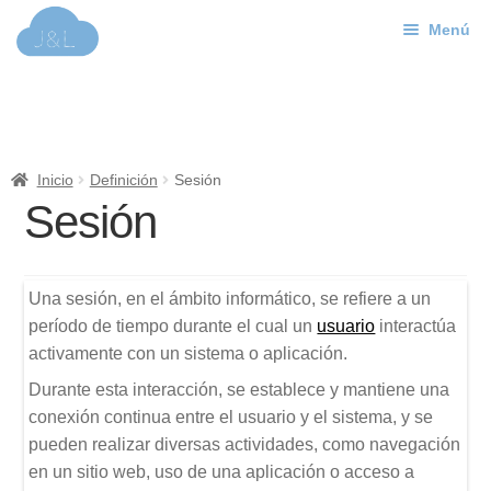
Menú
Ir
Ir
a
al
J&L
la
contenido
navegación
Mundo Web
Inicio
Definición
Sesión
Contacto
Sesión
Soporte
Una sesión, en el ámbito informático, se refiere a un
período de tiempo durante el cual un
usuario
interactúa
activamente con un sistema o aplicación.
Durante esta interacción, se establece y mantiene una
conexión continua entre el usuario y el sistema, y se
pueden realizar diversas actividades, como navegación
en un sitio web, uso de una aplicación o acceso a