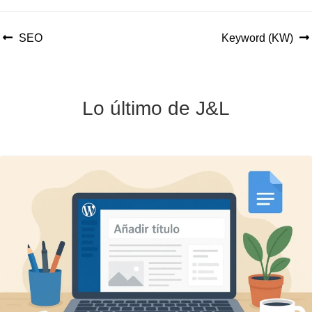
Anterior:
Siguiente:
SEO
Keyword (KW)
Navegación
de
entradas
Lo último de J&L