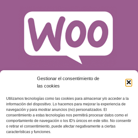
Gestionar el consentimiento de
las cookies
Utilizamos tecnologías como las cookies para almacenar y/o acceder a la
¿Qué es WooCommerce y por qué es una
información del dispositivo. Lo hacemos para mejorar la experiencia de
opción para tu tienda online?
navegación y para mostrar anuncios (no) personalizados. El
consentimiento a estas tecnologías nos permitirá procesar datos como el
Blog
Publicado el
14 de mayo de 2024
comportamiento de navegación o los ID's únicos en este sitio. No consentir
o retirar el consentimiento, puede afectar negativamente a ciertas
características y funciones.