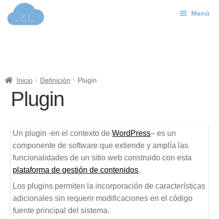
Menú
Ir
Ir
a
al
J&L
la
contenido
navegación
Mundo Web
Inicio
Definición
Plugin
Contacto
Plugin
Soporte
Un plugin -en el contexto de
WordPress
– es un
componente de software que extiende y amplía las
funcionalidades de un sitio web construido con esta
plataforma de gestión de contenidos
.
Los plugins permiten la incorporación de características
adicionales sin requerir modificaciones en el código
fuente principal del sistema.