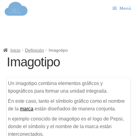
Menú
Ir
Ir
a
al
J&L
la
contenido
navegación
Mundo Web
Inicio
Definición
Imagotipo
Contacto
Imagotipo
Soporte
Un imagotipo combina elementos gráficos y
tipográficos para formar una unidad integrada.
En este caso, tanto el símbolo gráfico como el nombre
de la
marca
están diseñados de manera conjunta.
n ejemplo conocido de imagotipo es el logo de Pepsi,
donde el símbolo y el nombre de la marca están
interconectados.