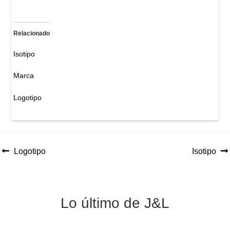
Relacionado
Isotipo
Marca
Logotipo
Anterior:
Siguiente:
Logotipo
Isotipo
Navegación
de
entradas
Lo último de J&L