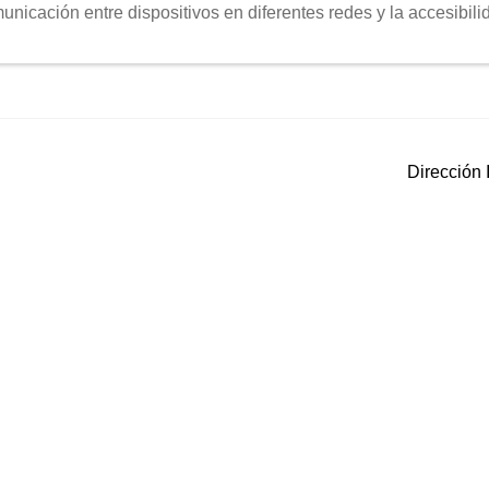
municación entre dispositivos en diferentes redes y la accesibili
Siguiente:
Dirección 