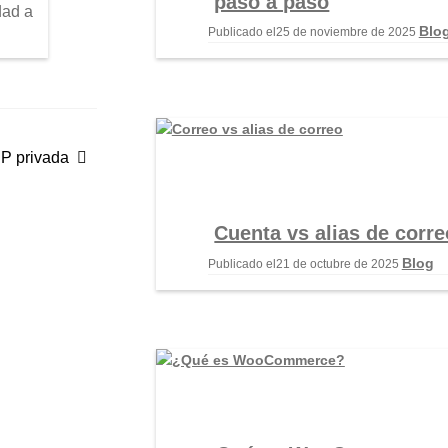
paso a paso
dad a
Blo
Publicado el
25 de noviembre de 2025
IP privada
Cuenta vs alias de corre
Blog
Publicado el
21 de octubre de 2025