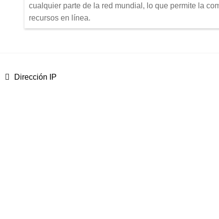
cualquier parte de la red mundial, lo que permite la co
recursos en línea.
Anterior:
Dirección IP
Navegación
de
entradas