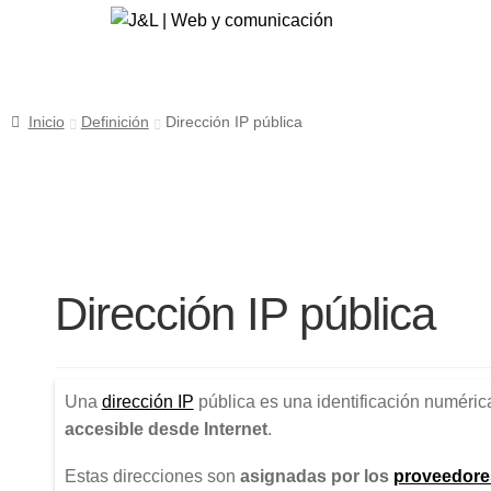
Ir
Ir
a
al
la
contenido
navegación
Inicio
Definición
Dirección IP pública
Dirección IP pública
Una
dirección IP
pública es una identificación numéric
accesible desde Internet
.
Estas direcciones son
asignadas por los
proveedores